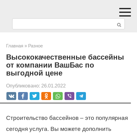
Перейти
к
П
контенту
о
и
Главная
»
Разное
Высококачественные бассейны
с
от компании ВашБас по
к
выгодной цене
:
Опубликовано:
26.01.2022
Строительство бассейнов – это популярная
сегодня услуга. Вы можете дополнить