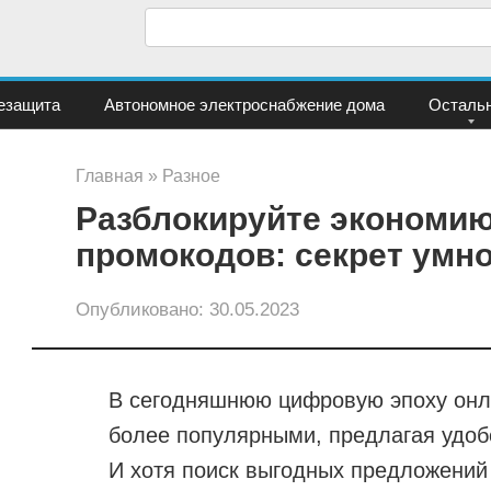
П
о
и
езащита
Автономное электроснабжение дома
Осталь
с
к
Главная
»
Разное
:
Разблокируйте экономи
промокодов: секрет умно
Опубликовано:
30.05.2023
В сегодняшнюю цифровую эпоху онла
более популярными, предлагая удоб
И хотя поиск выгодных предложений 