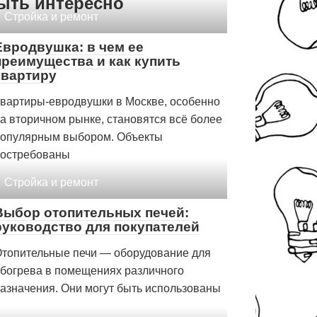
ыть интересно
Стройка и ремонт
Евродвушка: в чем ее
преимущества и как купить
квартиру
вартиры-евродвушки в Москве, особенно
а вторичном рынке, становятся всё более
опулярным выбором. Объекты
остребованы
Стройка и ремонт
Выбор отопительных печей:
руководство для покупателей
топительные печи — оборудование для
богрева в помещениях различного
азначения. Они могут быть использованы