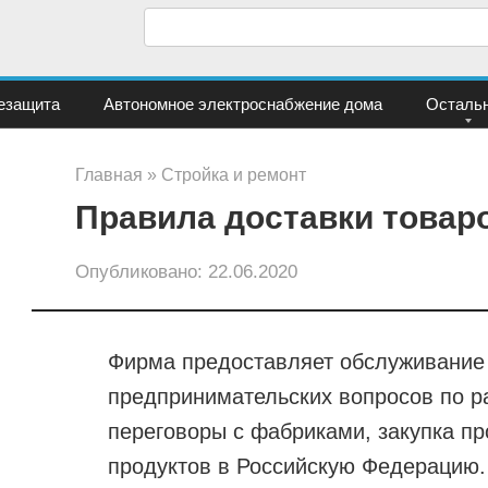
П
о
и
езащита
Автономное электроснабжение дома
Осталь
с
к
Главная
»
Стройка и ремонт
:
Правила доставки товар
Опубликовано:
22.06.2020
Фирма предоставляет обслуживание
предпринимательских вопросов по р
переговоры с фабриками, закупка пр
продуктов в Российскую Федерацию