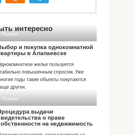
ыть интересно
Разное
Выбор и покупка однокомнатной
квартиры в Алапаевске
днокомнатное жилье пользуется
табильно повышенным спросом. Уже
ногие годы такие объекты покупаются
аще других.
Разное
Процедура выдачи
свидетельства о праве
собственности на недвижимость
елание установить свои владения на