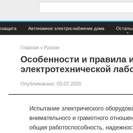
П
о
и
езащита
Автономное электроснабжение дома
Осталь
с
к
Главная
»
Разное
:
Особенности и правила 
электротехнической лаб
Опубликовано:
03.07.2020
Испытание электрического оборудова
внимательного и грамотного отношени
общая работоспособность, надежност