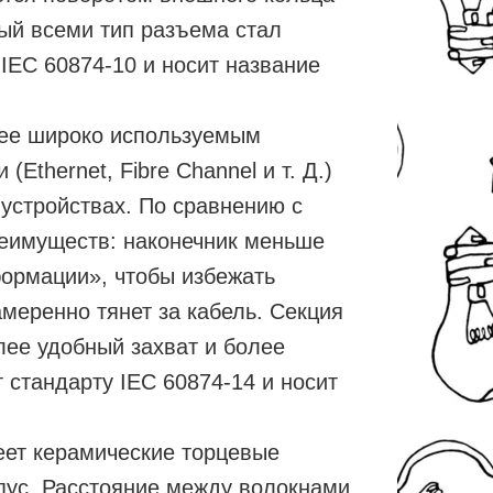
мый всеми тип разъема стал
 IEC 60874-10 и носит название
лее широко используемым
Ethernet, Fibre Channel и т. Д.)
 устройствах. По сравнению с
реимуществ: наконечник меньше
формации», чтобы избежать
амеренно тянет за кабель. Секция
лее удобный захват и более
 стандарту IEC 60874-14 и носит
еет керамические торцевые
пус. Расстояние между волокнами