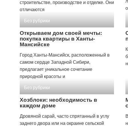
л
строительстве, производстве и отделке. Они
о
отличаются
Без рубрики
Открываем дом своей мечты:
покупка квартиры в Ханты-
Мансийске
К
Город Ханты-Мансийск, расположенный в
б
самом сердце Западной Сибири,
н
предлагает уникальное сочетание
природной красоты и
Без рубрики
Хозблоки: необходимость в
каждом доме
Дровяной сарай, часто спрятанный в углу
В
заднего двора или на окраине сельской
н