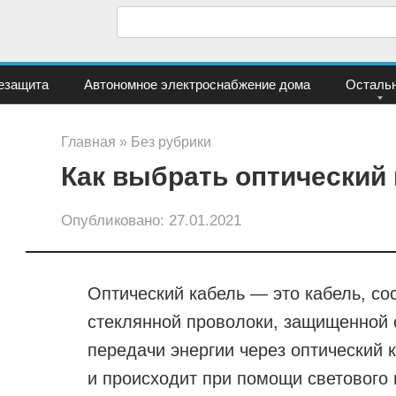
П
о
и
езащита
Автономное электроснабжение дома
Осталь
с
к
Главная
»
Без рубрики
:
Как выбрать оптический
Опубликовано:
27.01.2021
Оптический кабель — это кабель, со
стеклянной проволоки, защищенной
передачи энергии через оптический 
и происходит при помощи светового 