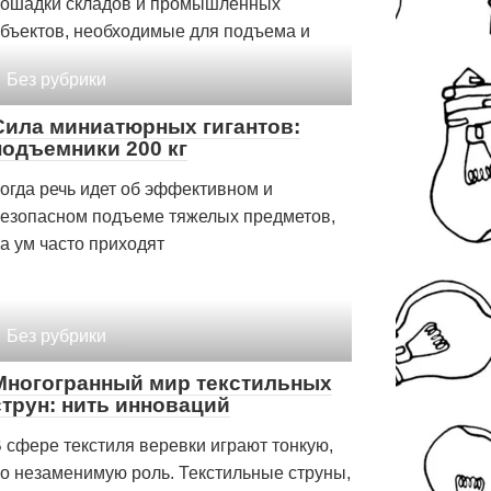
ошадки складов и промышленных
бъектов, необходимые для подъема и
Без рубрики
Сила миниатюрных гигантов:
подъемники 200 кг
огда речь идет об эффективном и
езопасном подъеме тяжелых предметов,
а ум часто приходят
Без рубрики
Многогранный мир текстильных
струн: нить инноваций
 сфере текстиля веревки играют тонкую,
о незаменимую роль. Текстильные струны,