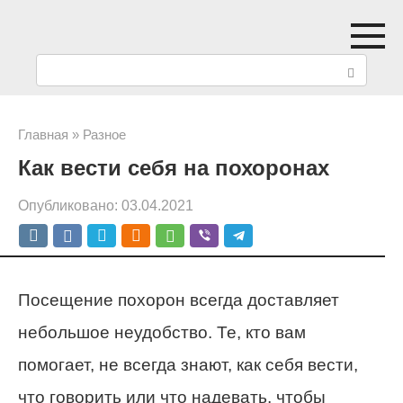
Перейти
к
П
контенту
о
и
Главная
»
Разное
Как вести себя на похоронах
с
к
Опубликовано:
03.04.2021
:
Посещение похорон всегда доставляет
небольшое неудобство. Те, кто вам
помогает, не всегда знают, как себя вести,
что говорить или что надевать, чтобы