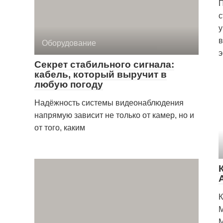
с
у
в
Оборудование
э
Секрет стабильного сигнала:
кабель, который выручит в
любую погоду
Надёжность системы видеонаблюдения
напрямую зависит не только от камер, но и
от того, каким
К
M
M