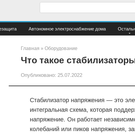
П
о
и
езащита
Автономное электроснабжение дома
Осталь
с
к
Главная
»
Оборудование
:
Что такое стабилизатор
Опубликовано:
25.07.2022
Стабилизатор напряжения — это эле
интегральная схема, которая подде
напряжение. Он работает независимо
колебаний или пиков напряжения, з