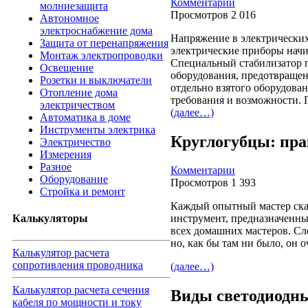
Комментарии
молниезащита
Просмотров 2 016
Автономное
электроснабжение дома
Напряжение в электрических
Защита от перенапряжения
электрические приборы начи
Монтаж электропроводки
Специальный стабилизатор п
Освещение
оборудования, предотвращен
Розетки и выключатели
отдельно взятого оборудова
Отопление дома
требования и возможности. 
электричеством
(далее…)
Автоматика в доме
Инструменты электрика
Круглогубцы: пра
Электричество
Измерения
Разное
Комментарии
Оборудование
Просмотров 1 393
Стройка и ремонт
Каждый опытный мастер ска
Калькуляторы
инструмент, предназначенный
всех домашних мастеров. Сл
но, как бы там ни было, он 
Калькулятор расчета
сопротивления проводника
(далее…)
Калькулятор расчета сечения
Виды светодиодны
кабеля по мощности и току